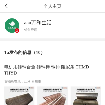
个人主页
aaa万和生活
销售经理
企
Ta发布的信息（10）
电机用硅铜合金 硅铜棒 铜排 阻尼条 THMD
THYD
货物所在地：江苏 泰州市