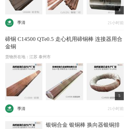
3
季清
21小时前
碲铜 C14500 QTe0.5 走心机用碲铜棒 连接器用合
金铜
货物所在地：江苏 泰州市
5
季清
21小时前
银铜合金 银铜棒 换向器银铜排