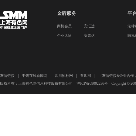
金牌服务
平
商机会员
安汇达
法律
企业认证
安票达
隐私
友情链接
中钨在线新闻网
四川招标网
查IC网
（友情链接&企业合作
版权所有：上海有色网信息科技股份有限公司 沪ICP备09002236号 Copyright © 2000 - 20