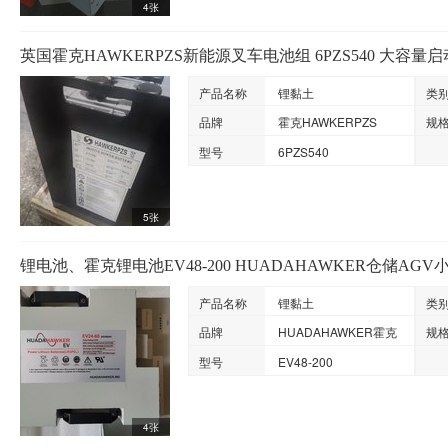
4张
英国霍克HAWKERPZS新能源叉车电池组 6PZS540 大容量
产品名称
锂黏土
类
品牌
霍克HAWKERPZS
规
型号
6PZS540
5张
锂电池、霍克锂电池EV48-200 HUADAHAWKER仓储AG
产品名称
锂黏土
类
品牌
HUADAHAWKER霍克
规
型号
EV48-200
4张