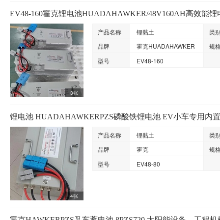
EV48-160霍克锂电池HUADAHAWKER/48V160AH高效能
产品名称
锂黏土
类
品牌
霍克HUADAHAWKER
规
型号
EV48-160
3张
锂电池 HUADAHAWKERPZS磷酸铁锂电池 EV小车专用
产品名称
锂黏土
类
品牌
霍克
规
型号
EV48-80
4张
霍克HAWKERPZS叉车蓄电池 8PZS720 太阳能设备、工程