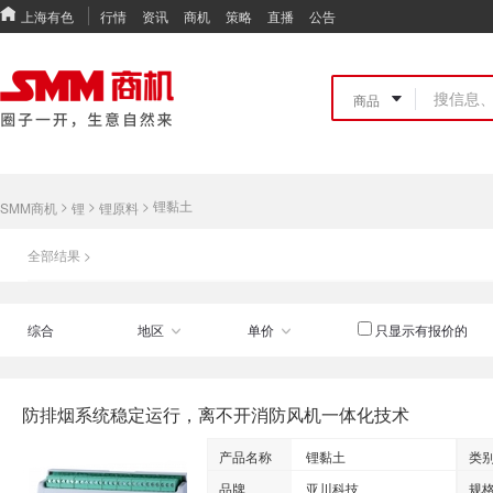
上海有色
行情
资讯
商机
策略
直播
公告
>
>
>
锂黏土
SMM商机
锂
锂原料
全部结果 >
综合
地区
单价
只显示有报价的
防排烟系统稳定运行，离不开消防风机一体化技术
产品名称
锂黏土
类
品牌
亚川科技
规