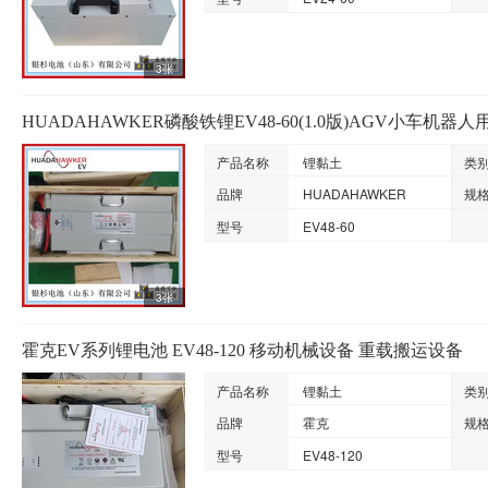
3张
HUADAHAWKER磷酸铁锂EV48-60(1.0版)AGV小车机器人
产品名称
锂黏土
类
品牌
HUADAHAWKER
规
型号
EV48-60
3张
霍克EV系列锂电池 EV48-120 移动机械设备 重载搬运设备
产品名称
锂黏土
类
品牌
霍克
规
型号
EV48-120