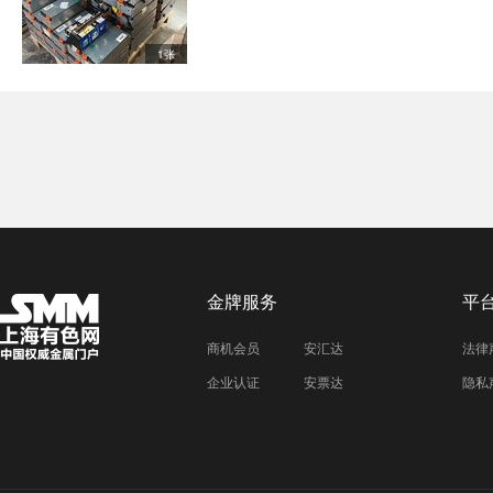
1张
金牌服务
平
商机会员
安汇达
法律
企业认证
安票达
隐私