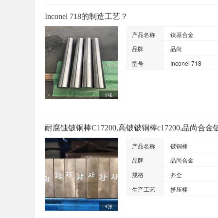
Inconel 718的制造工艺？
产品名称
镍基合金
品牌
品尚
型号
Inconel 718
1张
耐腐蚀铍铜棒C17200,高铍铍铜棒c17200,品尚合
产品名称
铍铜棒
品牌
品尚合金
规格
齐全
生产工艺
挤压棒
4张