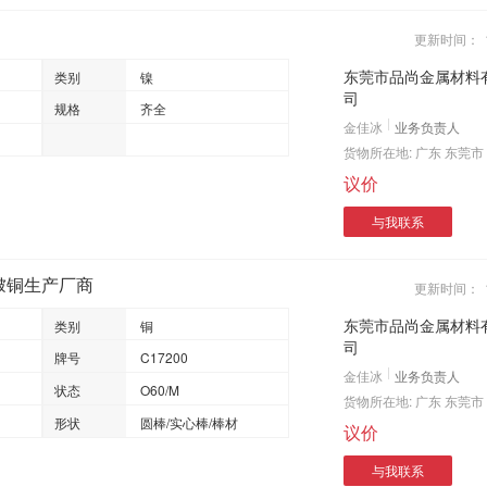
更新时间：
东莞市品尚金属材料
类别
镍
司
规格
齐全
金佳冰
业务负责人
货物所在地:
广东 东莞市
议价
与我联系
金铍铜生产厂商
更新时间：
东莞市品尚金属材料
类别
铜
司
牌号
C17200
金佳冰
业务负责人
状态
O60/M
货物所在地:
广东 东莞市
形状
圆棒/实心棒/棒材
议价
与我联系