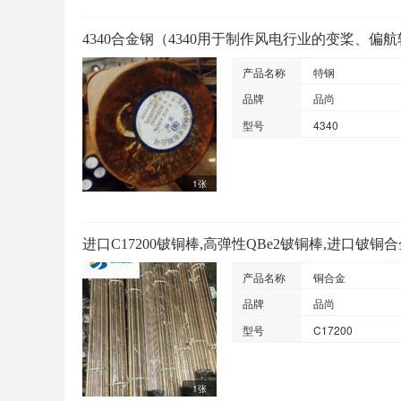
4340合金钢（4340用于制作风电行业的变桨、偏
产品名称
特钢
品牌
品尚
型号
4340
1张
进口C17200铍铜棒,高弹性QBe2铍铜棒,进口铍铜
产品名称
铜合金
品牌
品尚
型号
C17200
1张