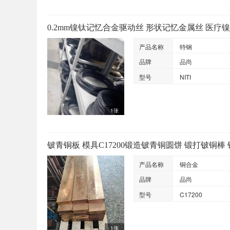
0.2mm镍钛记忆合金驱动丝 形状记忆金属丝 医疗
产品名称
特钢
品牌
品尚
型号
NITI
1张
铍青铜板 模具C17200锻造铍青铜圆饼 锻打铍铜棒
产品名称
铜合金
品牌
品尚
型号
C17200
1张