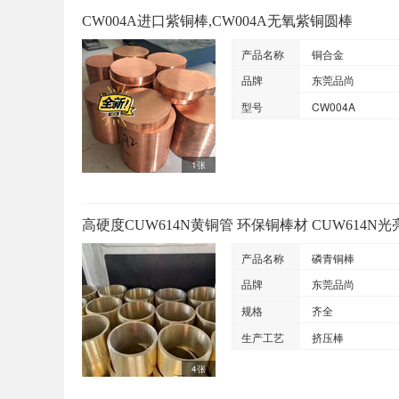
CW004A进口紫铜棒,CW004A无氧紫铜圆棒
产品名称
铜合金
品牌
东莞品尚
型号
CW004A
1张
高硬度CUW614N黄铜管 环保铜棒材 CUW614N
产品名称
磷青铜棒
品牌
东莞品尚
规格
齐全
生产工艺
挤压棒
4张