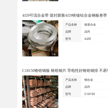
4J29可伐合金带 玻封膨胀4J29铁镍钴合金钢板卷带 
产品名称
镍基合金
品牌
品尚
型号
4J29
1张
C18150铬锆铜板 铬锆铜片 导电性好铬锆铜排 不
产品名称
铜合金
品牌
品尚
型号
C18150