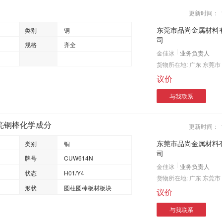
更新时间：
东莞市品尚金属材料
类别
铜
司
规格
齐全
金佳冰
业务负责人
货物所在地:
广东 东莞市
议价
与我联系
光亮铜棒化学成分
更新时间：
东莞市品尚金属材料
类别
铜
司
牌号
CUW614N
金佳冰
业务负责人
状态
H01/Y4
货物所在地:
广东 东莞市
形状
圆柱圆棒板材板块
议价
与我联系