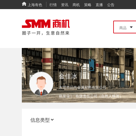
上海有色
行情
资讯
商机
策略
直播
公告
金佳冰
东莞市品尚金属材料有限公司
批发业 |
有限责任公司（自然人独资）