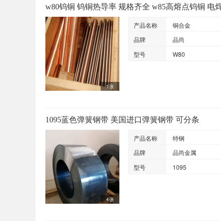
w80钨铜 钨铜热导率 规格齐全 w85高熔点钨铜 电
产品名称
铜合金
品牌
品尚
型号
W80
1张
1095蓝色弹簧钢带 美国进口弹簧钢带 可分条
产品名称
特钢
品牌
品尚金属
型号
1095
4张