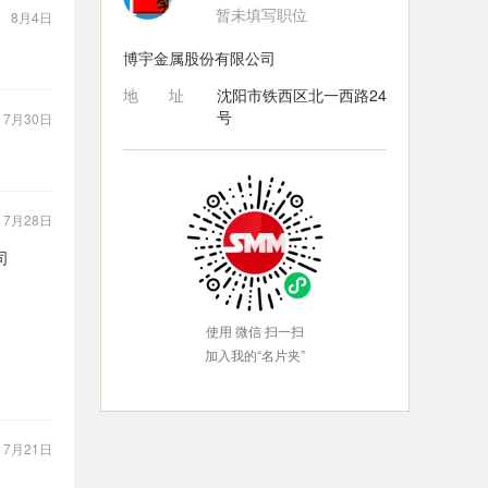
暂未填写职位
：
8月4日
博宇金属股份有限公司
地址
沈阳市铁西区北一西路24
号
：
7月30日
：
7月28日
司
使用 微信 扫一扫
加入我的“名片夹”
：
7月21日