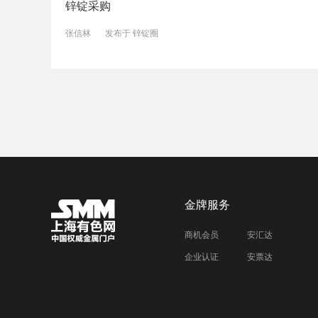
锌锭采购
张信林
发布于
锌锭圈
金牌服务
商机会员
安汇达
企业认证
安票达