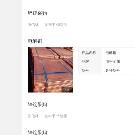
锌锭采购
张信林
发布于
锌锭圈
电解铜
产品名称
电解铜
品牌
博宇金属
型号
各种型号
4张
锌锭采购
张信林
发布于
锌锭圈
锌锭采购