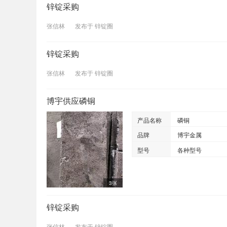
锌锭采购
张信林
发布于
锌锭圈
锌锭采购
张信林
发布于
锌锭圈
博宇供应磷铜
产品名称
磷铜
品牌
博宇金属
型号
各种型号
3张
锌锭采购
张信林
发布于
锌锭圈