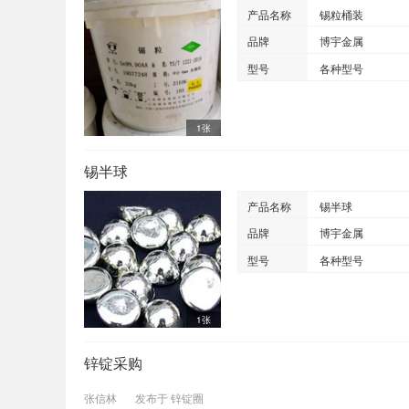
产品名称
锡粒桶装
品牌
博宇金属
型号
各种型号
1张
锡半球
产品名称
锡半球
品牌
博宇金属
型号
各种型号
1张
锌锭采购
张信林
发布于
锌锭圈