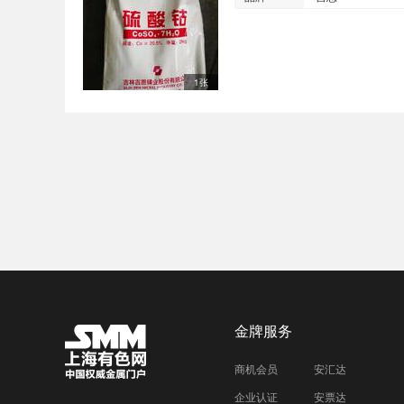
1张
金牌服务
商机会员
安汇达
企业认证
安票达