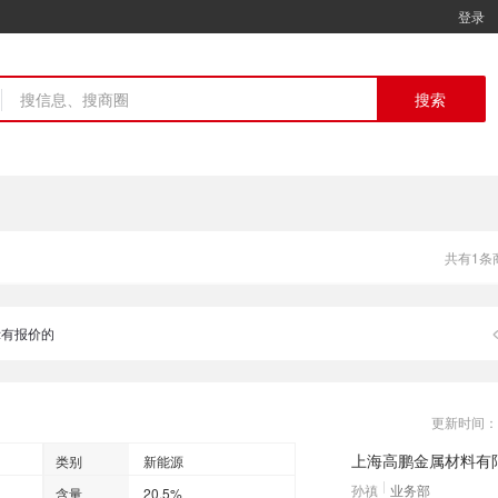
登录
搜索
共有1条
有报价的
更新时间
上海高鹏金属材料有
类别
新能源
孙禛
业务部
含量
20.5%