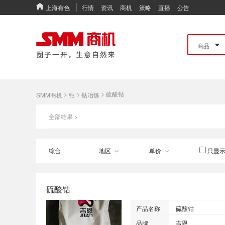
上海有色
行情
资讯
商机
策略
直播
公告
>
>
>
硫酸钴
SMM商机
钴
钴冶炼
全部结果 >
综合
地区
单价
只显示
硫酸钴
产品名称
硫酸钴
品牌
吉恩