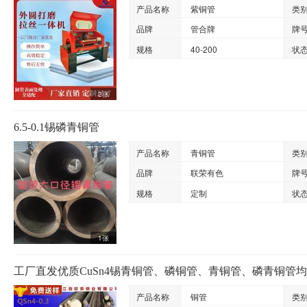
产品名称
紫铜管
类
品牌
管合牌
牌
规格
40-200
状
2张
6.5-0.1锡磷青铜管
产品名称
青铜管
类
品牌
联荣有色
牌
规格
定制
状
1张
工厂直发优质CuSn4锡青铜管、磷铜管、青铜管、磷青铜管
产品名称
铜管
类