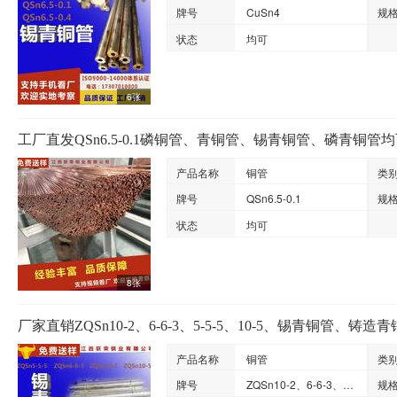
牌号
CuSn4
规
状态
均可
6张
工厂直发QSn6.5-0.1磷铜管、青铜管、锡青铜管、磷青铜管
产品名称
铜管
类
牌号
QSn6.5-0.1
规
状态
均可
8张
厂家直销ZQSn10-2、6-6-3、5-5-5、10-5、锡青铜管、铸造
产品名称
铜管
类
牌号
ZQSn10-2、6-6-3、5-5-5、10-5
规