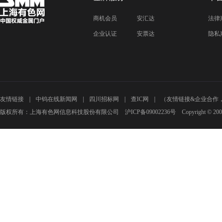
商机会员
安汇达
法律
企业认证
安票达
隐私
友情链接
中钨在线新闻网
四川招标网
查IC网
（友情链接&企业合作
版权所有：上海有色网信息科技股份有限公司 沪ICP备09002236号 Copyright © 2000 - 20