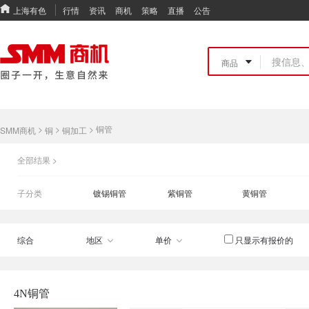
上海有色
行情
资讯
商机
策略
直播
公告
>
>
>
铜管
SMM商机
铜
铜加工
全部结果 >
子分类
镀锡铜管
紫铜管
黄铜管
综合
地区
单价
只显示有报价的
4N铜管