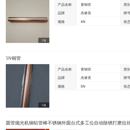
产品名称
黄铜管
类
品牌
杰睿美
牌
规格
4N
状
1张
5N铜管
产品名称
黄铜管
类
品牌
杰睿美
牌
规格
5N
状
1张
圆管抛光机铜铝管棒不锈钢外圆台式多工位自动除锈打磨拉