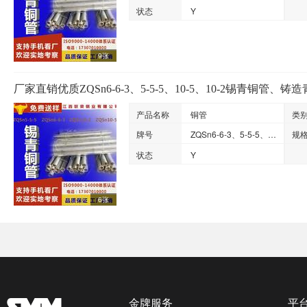
状态
Y
9张
厂家直销优质ZQSn6-6-3、5-5-5、10-5、10-2锡青铜管、铸
产品名称
铜管
类
牌号
ZQSn6-6-3、5-5-5、10-5、10-2
规
状态
Y
6张
金牌服务
平