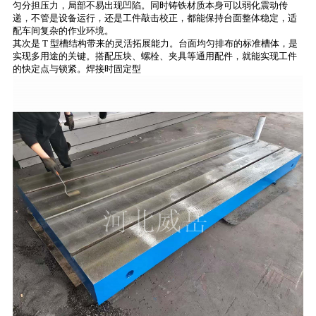
匀分担压力，局部不易出现凹陷。同时铸铁材质本身可以弱化震动传
递，不管是设备运行，还是工件敲击校正，都能保持台面整体稳定，适
配车间复杂的作业环境。
其次是 T 型槽结构带来的灵活拓展能力。台面均匀排布的标准槽体，是
实现多用途的关键。搭配压块、螺栓、夹具等通用配件，就能实现工件
的快定点与锁紧。焊接时固定型