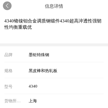
信息详情
4340铬镍钼合金调质钢锻件4340超高淬透性强韧
性均衡重载优
品牌
墨钜特殊钢
规格
黑皮棒和热轧板
4340
型号
货物所在地
上海