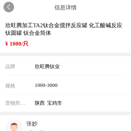
信息详情
欣旺腾加工TA2钛合金搅拌反应罐 化工酸碱反应
钛圆罐 钛合金筒体
¥ 1000/只
品牌
欣旺腾钛业
1000-3000
规格
货物所在地
陕西 宝鸡市
张妙