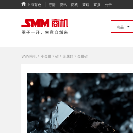
上海有色
行情
资讯
商机
策略
直播
公告
>
>
>
>
SMM商机
小金属
硅
金属硅
金属硅