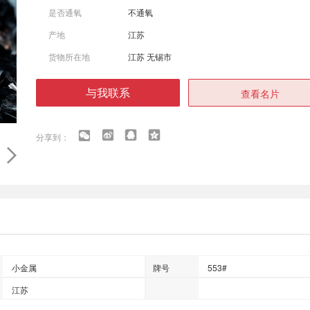
是否通氧
不通氧
产地
江苏
货物所在地
江苏 无锡市
与我联系
查看名片
小金属
牌号
553#
江苏