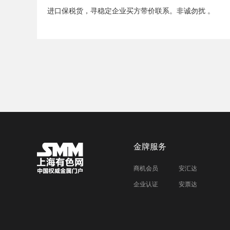
进口保税货，寻稳定企业买方带价联系。非诚勿扰 。
金牌服务
商机会员
安汇达
企业认证
安票达