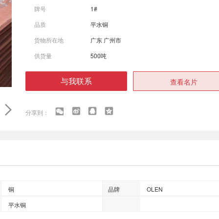
牌号
1#
品质
平水铜
货物所在地
广东 广州市
供货量
500吨
与我联系
查看名片
铜
品牌
OLEN
平水铜