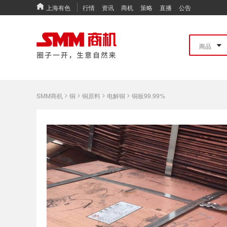
上海有色
行情
资讯
商机
策略
直播
公告
>
>
>
>
SMM商机
铜
铜原料
电解铜
铜板99.99%