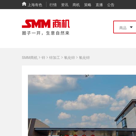
上海有色
行情
资讯
商机
策略
直播
公告
>
>
>
>
SMM商机
锌
锌加工
氧化锌
氧化锌