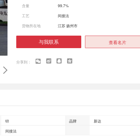
含量
99.7%
工艺
间接法
货物所在地
江苏 扬州市
与我联系
查看名片
锌
品牌
新达
间接法