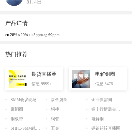
8月4日
产品详情
cu 28% s 20% au 3ppm ag 60ppm
热门推荐
期货直播圈
电解铜圈
信息 9999+
信息 5476
SMM会议现场直播
废金属圈
企业供需圈
废铜圈
铜棒
铜丨行情晨会直播
铜板带
铜管
电解铜
SHFE-SMM线上研讨会
五金
铜铝铅锌直播圈