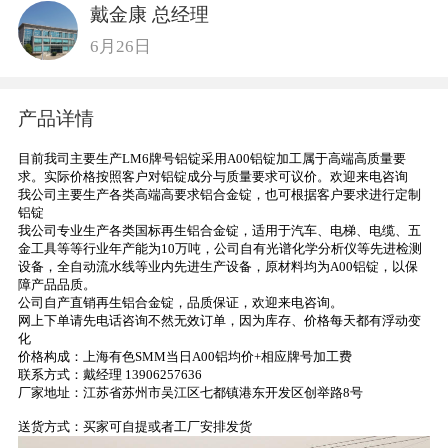
戴金康 总经理
6月26日
产品详情
目前我司主要生产LM6牌号铝锭采用A00铝锭加工属于高端高质量要
求。实际价格按照客户对铝锭成分与质量要求可议价。欢迎来电咨询
我公司主要生产各类高端高要求铝合金锭，也可根据客户要求进行定制
铝锭
我公司专业生产各类国标再生铝合金锭，适用于汽车、电梯、电缆、五
金工具等等行业年产能为10万吨，公司自有光谱化学分析仪等先进检测
设备，全自动流水线等业内先进生产设备，原材料均为A00铝锭，以保
障产品品质。
公司自产直销再生铝合金锭，品质保证，欢迎来电咨询。
网上下单请先电话咨询不然无效订单，因为库存、价格每天都有浮动变
化
价格构成：上海有色SMM当日A00铝均价+相应牌号加工费
联系方式：戴经理 13906257636
厂家地址：江苏省苏州市吴江区七都镇港东开发区创举路8号
送货方式：买家可自提或者工厂安排发货