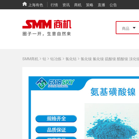
上海有色
行情
资讯
商机
策略
直播
公告
>
>
>
>
SMM商机
钴
钴冶炼
氯化钴
氯化镍 氟化镍 硫酸镍 醋酸镍 溴化