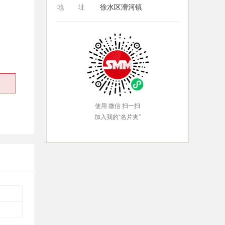
地址
徐水区漕河镇
使用 微信 扫一扫
加入我的“名片夹”