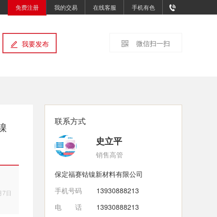
免费注册
我的交易
在线客服
手机有色
微信扫一扫
我要发布
联系方式
镍
史立平
销售高管
保定福赛钴镍新材料有限公司
手机号码
13930888213
月7日
电话
13930888213