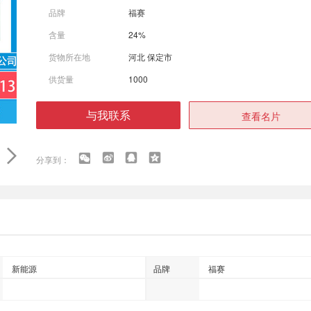
品牌
福赛
含量
24%
货物所在地
河北 保定市
供货量
1000
与我联系
查看名片
新能源
品牌
福赛