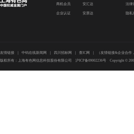
商机会员
安汇达
法律
企业认证
安票达
隐私
友情链接
中钨在线新闻网
四川招标网
查IC网
（友情链接&企业合作
版权所有：上海有色网信息科技股份有限公司 沪ICP备09002236号 Copyright © 2000 - 20