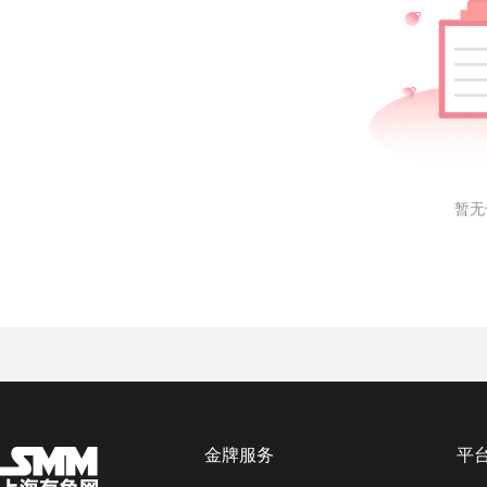
暂无
金牌服务
平