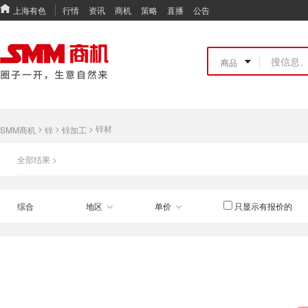
上海有色
行情
资讯
商机
策略
直播
公告
>
>
>
锌材
SMM商机
锌
锌加工
全部结果 >
综合
地区
单价
只显示有报价的