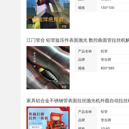
规格
150*100
2张
江门管合 铝管旋压件表面抛光 数控曲面管拉丝机
产品名称
铝管
品牌
管合牌
规格
800*380
2张
家具铝合金不锈钢管表面拉丝抛光机外圆自动拉丝
产品名称
铝管
品牌
管合牌
规格
10-60