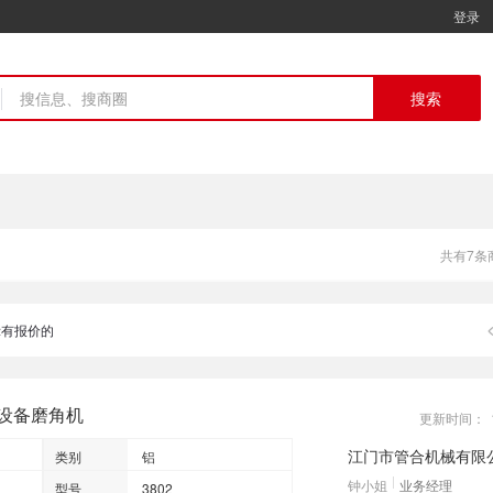
登录
搜索
共有7条
有报价的
设备磨角机
更新时间：
江门市管合机械有限
类别
铝
钟小姐
业务经理
型号
3802