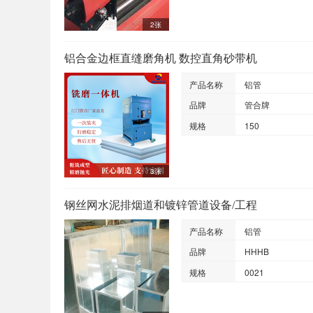
2张
铝合金边框直缝磨角机 数控直角砂带机
产品名称
铝管
品牌
管合牌
规格
150
3张
钢丝网水泥排烟道和镀锌管道设备/工程
产品名称
铝管
品牌
HHHB
规格
0021