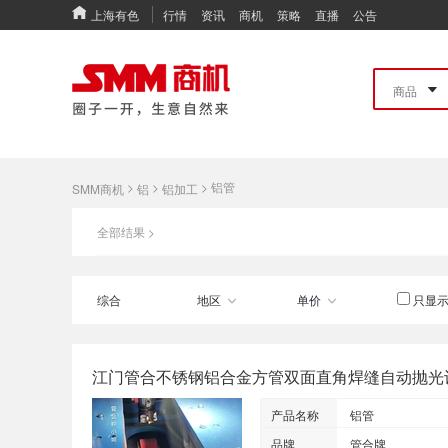
上海有色
行情
资讯
商机
策略
直播
公告
>
>
>
铝管
SMM商机
铝
铝加工
全部结果 >
综合
地区
单价
只显示
江门管合不锈钢铝合金方管双面直角焊缝自动抛光
产品名称
铝管
品牌
管合牌